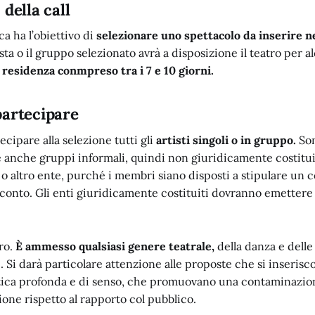
 della call
ica ha l’obiettivo di
selezionare uno spettacolo da inserire n
ista o il gruppo selezionato avrà a disposizione il teatro per a
i residenza conmpreso tra i 7 e 10 giorni.
partecipare
cipare alla selezione tutti gli
artisti singoli o in gruppo.
So
e anche gruppi informali, quindi non giuridicamente costitui
o altro ente, purché i membri siano disposti a stipulare un 
cconto. Gli enti giuridicamente costituiti dovranno emettere
ero.
È ammesso qualsiasi genere teatrale,
della danza e delle 
 Si darà particolare attenzione alle proposte che si inserisc
stica profonda e di senso, che promuovano una contaminazione
one rispetto al rapporto col pubblico.