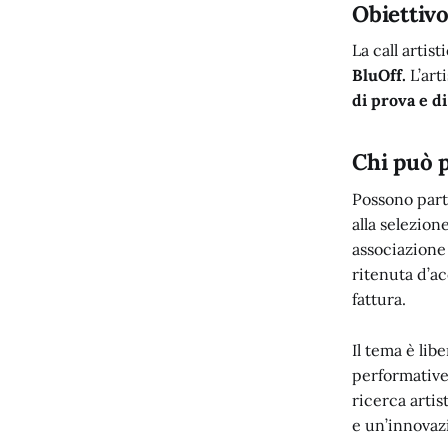
Obiettivo
La call artist
BluOff.
L’art
di prova e d
Chi può 
Possono parte
alla selezion
associazione 
ritenuta d’a
fattura.
Il tema è lib
performative.
ricerca arti
e un’innovazi