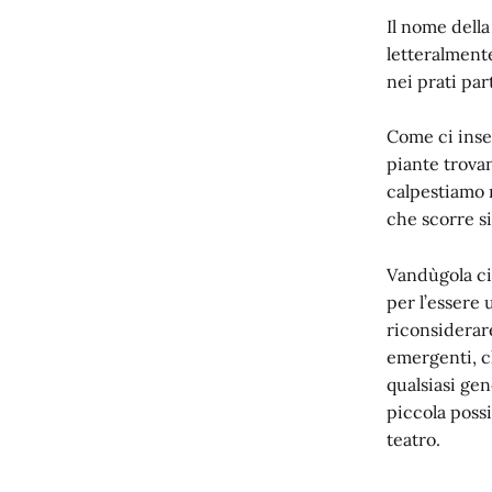
Il nome della
letteralment
nei prati par
Come ci inseg
piante trovan
calpestiamo n
che scorre si
Vandùgola ci 
per l’essere 
riconsiderare
emergenti, ch
qualsiasi gen
piccola possi
teatro.