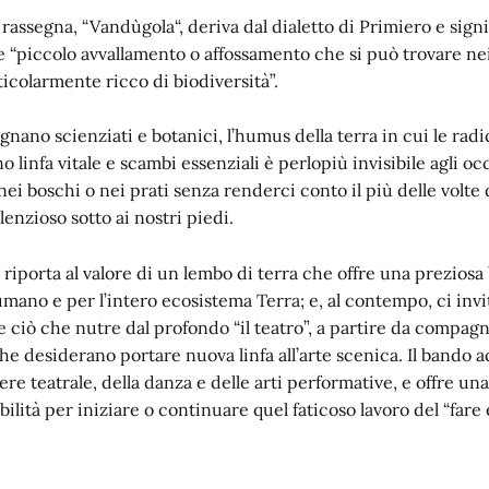
 rassegna, “Vandùgola“, deriva dal dialetto di Primiero e signi
e “piccolo avvallamento o affossamento che si può trovare ne
ticolarmente ricco di biodiversità”.
nano scienziati e botanici, l’humus della terra in cui le radic
o linfa vitale e scambi essenziali è perlopiù invisibile agli occ
ei boschi o nei prati senza renderci conto il più delle volt
lenzioso sotto ai nostri piedi.
riporta al valore di un lembo di terra che offre una preziosa 
umano e per l’intero ecosistema Terra; e, al contempo, ci invi
 ciò che nutre dal profondo “il teatro”, a partire da compagni
e desiderano portare nuova linfa all’arte scenica. Il bando a
ere teatrale, della danza e delle arti performative, e offre un
bilità per iniziare o continuare quel faticoso lavoro del “fare 