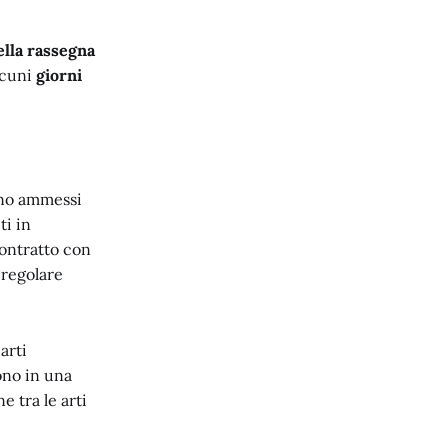
ella rassegna
lcuni
giorni
no ammessi
ti in
contratto con
 regolare
arti
ono in una
 tra le arti