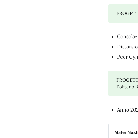
PROGETT
Consolazi
Distorsio
Peer Gyn
PROGETT
Politano, 
Anno 20
Mater Nost