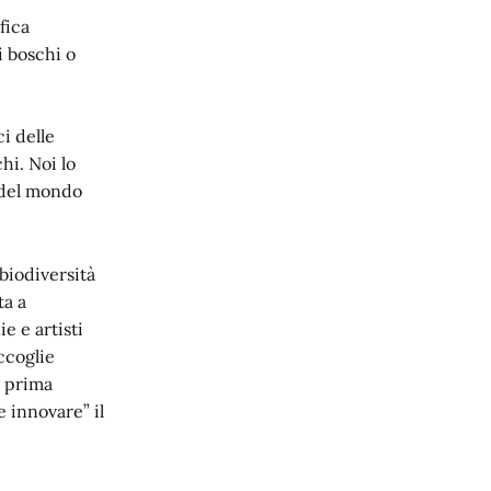
fica
i boschi o
i delle
hi. Noi lo
e del mondo
biodiversità
ta a
e e artisti
ccoglie
a prima
e innovare” il