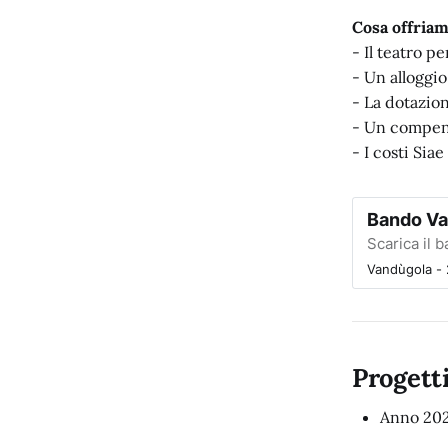
Cosa offriam
- Il teatro p
- Un alloggio
- La dotazion
- Un compens
- I costi Sia
Bando Va
Scarica il 
Vandùgola -
Progetti
Anno 20