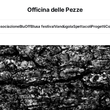
Officina delle Pezze
sociazione
BluOff
Blusa festival
Vandùgola
Spettacoli
Progetti
Co