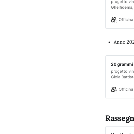
progetto vin
Ghelfidema, 
Demariadram
donne nella 
Officina
Maria, mezzo
i…
Anno 20
20 grammi
progetto vin
Gioia Battis
Walter Giac
Romero di Cl
Officina
Giorgi – Pr
Ciappin…
Rassegn