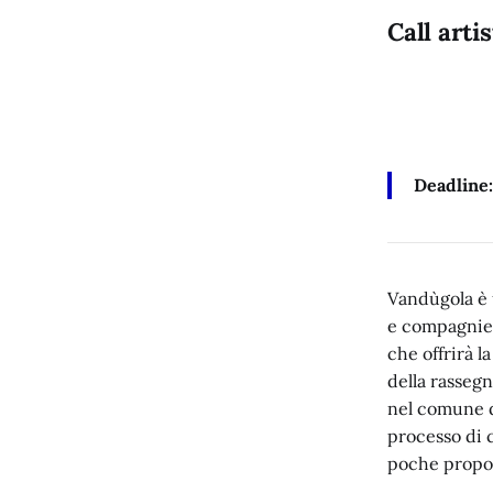
Call arti
Deadline
Vandùgola è u
e compagnie 
che offrirà l
della rasseg
nel comune d
processo di 
poche propos