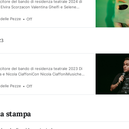
citore del bando di residenza teatrale 2024 di
Elvira Scorzacon Valentina Ghelfi e Selene
aturg Elvira Scorza In Mater Nostra esploriamo le
Bibbia: da Eva, nata dalla costola di Adamo, a
 delle Pezze
Off
 non-divino che attraverso l’ubbidienza realizza
23
citore del bando di residenza teatrale 2023 Di
ta e Nicola CiaffoniCon Nicola CiaffoniMusiche
opini e Massimilano CerneccaCostumi Clara y
ara Castagneto Consulenza scientifica Filippo
 delle Pezze
Off
emio Nobel 2007Consulenza coreografica Marta
a stampa