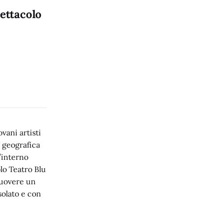
pettacolo
vani artisti
 geografica
l’interno
lo Teatro Blu
muovere un
solato e con