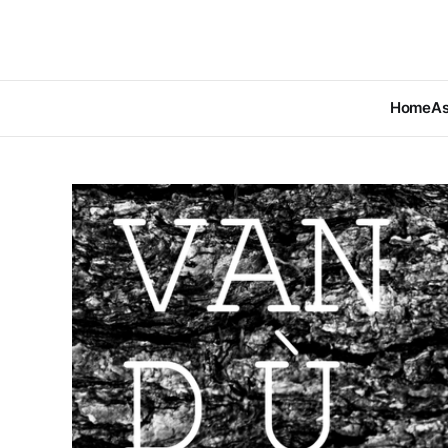
Home
As